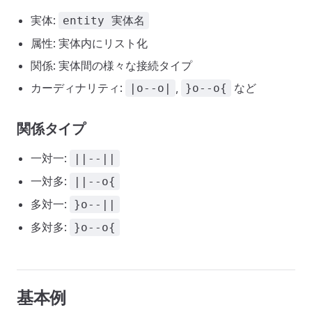
実体:
entity 実体名
属性: 実体内にリスト化
関係: 実体間の様々な接続タイプ
カーディナリティ:
,
など
|o--o|
}o--o{
関係タイプ
一対一:
||--||
一対多:
||--o{
多対一:
}o--||
多対多:
}o--o{
基本例