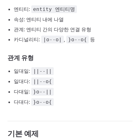
엔티티:
entity 엔티티명
속성: 엔티티 내에 나열
관계: 엔티티 간의 다양한 연결 유형
카디널리티:
,
등
|o--o|
}o--o{
관계 유형
일대일:
||--||
일대다:
||--o{
다대일:
}o--||
다대다:
}o--o{
기본 예제