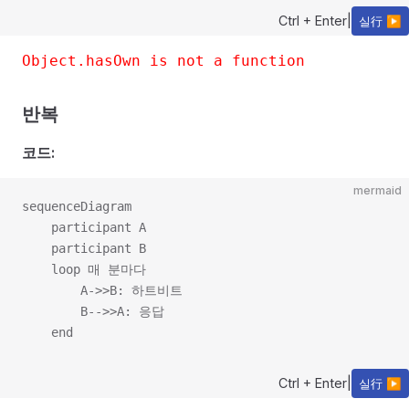
Ctrl + Enter
|
실行 ▶
Object.hasOwn is not a function
반복
코드:
mermaid
sequenceDiagram

    participant A

    participant B

    loop 매 분마다

        A->>B: 하트비트

        B-->>A: 응답

Ctrl + Enter
|
실行 ▶