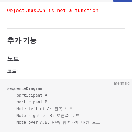
Object.hasOwn is not a function
추가 기능
노트
코드:
mermaid
sequenceDiagram

    participant A

    participant B

    Note left of A: 왼쪽 노트

    Note right of B: 오른쪽 노트
